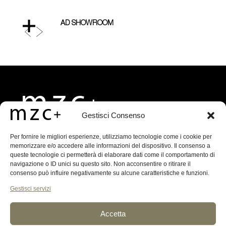
AD SHOWROOM
AD S
Previous
Next
Gestisci Consenso
MZC+ ARCHITECTS
Per fornire le migliori esperienze, utilizziamo tecnologie come i cookie per
memorizzare e/o accedere alle informazioni del dispositivo. Il consenso a
via S. Margherita, 1
queste tecnologie ci permetterà di elaborare dati come il comportamento di
Treviso, 31100, Italia
navigazione o ID unici su questo sito. Non acconsentire o ritirare il
T.
+39 0422 590782
consenso può influire negativamente su alcune caratteristiche e funzioni.
E.
info@mzcplus.it
Gestisci servizi
Accetta
GDPR