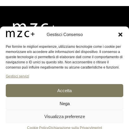
Gestisci Consenso
MZC+ ARCHITECTS
Per fornire le migliori esperienze, utilizziamo tecnologie come i cookie per
memorizzare e/o accedere alle informazioni del dispositivo. Il consenso a
via S. Margherita, 1
queste tecnologie ci permetterà di elaborare dati come il comportamento di
Treviso, 31100, Italia
navigazione o ID unici su questo sito. Non acconsentire o ritirare il
T.
+39 0422 590782
consenso può influire negativamente su alcune caratteristiche e funzioni.
E.
info@mzcplus.it
Gestisci servizi
Accetta
GDPR
Dichiarazione sulla Privacy (UE)
Nega
Cookie Policy (UE)
Disconoscimento
Imprint
Visualizza preferenze
Cookie Policy
Dichiarazione sulla Privacy
Imprint