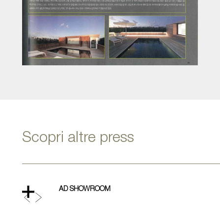
Scopri altre press
AD SHOWROOM
AD S
Previous
Next