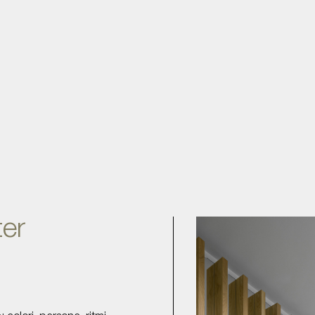
Progetti
Temi
Press
er