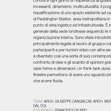
Londra è ogni giorno un’esperienza singolare:
incessanti, dinamismo, multiculturalità. Il pro
riqualificazione di uno spazio esistente ad u
di Paddington Station, area metropolitana in
punto di vista logistico ed infrastrutturale. È 
generale della sede londinese seguendo le 
organizzazione interna. Sono state introdott
principalmente legate al lavoro di gruppo con
partecipanti e per riunioni video con altre sed
è diventato così una sorta di suq contemporane
confronto di idee e gli scambi di opinioni gra
varie forme e dimensioni. Un think tank dove
finestre permettono di avere uno sguardo privil
che scorre fluida.
TEAM:
ARCH. GIUSEPPE CANGIALOSI, ARCH. MI
DAL COL
FOTOGRAFO:
FRANCESCO RUSSO