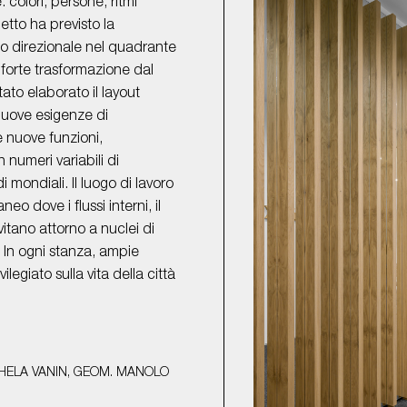
 colori, persone, ritmi
getto ha previsto la
so direzionale nel quadrante
 forte trasformazione dal
stato elaborato il layout
nuove esigenze di
e nuove funzioni,
 numeri variabili di
i mondiali. Il luogo di lavoro
o dove i flussi interni, il
vitano attorno a nuclei di
, In ogni stanza, ampie
egiato sulla vita della città
CHELA VANIN, GEOM. MANOLO